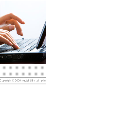
 Copyright © 2006
nuabi
| E-mail |
print