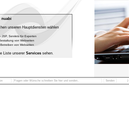
 nuabi
chen unseren Hauptdiensten wählen
- JSP, Servlets für Experten
Gestaltung von Webseiten
 Betreiben von Webseiten
te Liste unserer
Services
sehen.
|